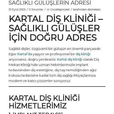
SAĞLIKLI GÜLÜŞLERIN ADRESI
/
/
/
10 Eylül 2025
0 Yorumlar
in
Uncategorized
tarafından
dismekan
KARTAL DIŞ KLINIĞI –
SAĞLIKLI GÜLÜŞLER
İÇIN DOĞRU ADRES
Sağlıklı dişler, özgüvenli bir gülüşün en önemli parçasıdır.
Eğer
Kartal’da
yaşıyor ve profesyonel bir
diş kliniği
arıyorsanız, doğru yerdesiniz.
Kartal diş kliniği
olarak Diş
Mekan Kliniği’nde uzman hekimlerimizle implant
tedavisinden diş estetiğine, diş taşı temizliğinden ağız
kokusu tedavisine kadar tüm diş sağlığı ihtiyaçlarınıza
modern ve kalıcı çözümler sunuyoruz.
KARTAL DIŞ KLINIĞI
HIZMETLERIMIZ