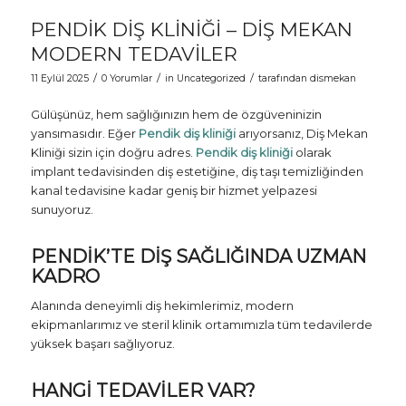
PENDIK DIŞ KLINIĞI – DIŞ MEKAN
MODERN TEDAVILER
/
/
/
11 Eylül 2025
0 Yorumlar
in
Uncategorized
tarafından
dismekan
Gülüşünüz, hem sağlığınızın hem de özgüveninizin
yansımasıdır. Eğer
Pendik diş kliniği
arıyorsanız, Diş Mekan
Kliniği sizin için doğru adres.
Pendik diş kliniği
olarak
implant tedavisinden diş estetiğine, diş taşı temizliğinden
kanal tedavisine kadar geniş bir hizmet yelpazesi
sunuyoruz.
PENDIK’TE DIŞ SAĞLIĞINDA UZMAN
KADRO
Alanında deneyimli diş hekimlerimiz, modern
ekipmanlarımız ve steril klinik ortamımızla tüm tedavilerde
yüksek başarı sağlıyoruz.
HANGI TEDAVILER VAR?