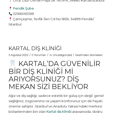
Orta, Gazi Osman Paşa Sk. No:6-A, 34880 Kartal/İstanbul
Pendik Şube
02166065369
Çamçeşme, Tevfik İleri Cd No:181/A, 34899 Pendik/
İstanbul
KARTAL DIŞ KLINIĞI
/
/
/
5 Ağustos 2025
0 Yorumlar
in
Uncategorized
tarafından
dismekan
KARTAL’DA GÜVENILIR
BIR DIŞ KLINIĞI MI
ARIYORSUNUZ? DIŞ
MEKAN SIZI BEKLIYOR
Ağız ve diş sağlığı, sadece estetik bir gülüş için değil; genel
sağlığınız, özgüveniniz ve yaşam konforunuz için de hayati
öneme sahiptir. İstanbul’un Anadolu Yakası’ndaki merkezi
bölgelerinden biri olan
Kartal diş kliniği
arayışınızda, doğru