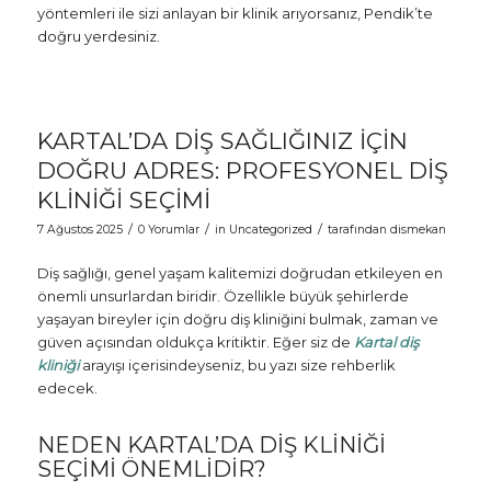
yöntemleri ile sizi anlayan bir klinik arıyorsanız, Pendik’te
doğru yerdesiniz.
KARTAL’DA DIŞ SAĞLIĞINIZ İÇIN
DOĞRU ADRES: PROFESYONEL DIŞ
KLINIĞI SEÇIMI
/
/
/
7 Ağustos 2025
0 Yorumlar
in
Uncategorized
tarafından
dismekan
Diş sağlığı, genel yaşam kalitemizi doğrudan etkileyen en
önemli unsurlardan biridir. Özellikle büyük şehirlerde
yaşayan bireyler için doğru diş kliniğini bulmak, zaman ve
güven açısından oldukça kritiktir. Eğer siz de
Kartal diş
kliniği
arayışı içerisindeyseniz, bu yazı size rehberlik
edecek.
NEDEN KARTAL’DA DIŞ KLINIĞI
SEÇIMI ÖNEMLIDIR?