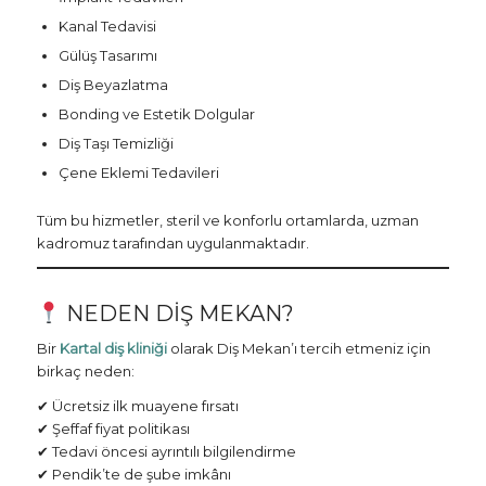
Kanal Tedavisi
Gülüş Tasarımı
Diş Beyazlatma
Bonding ve Estetik Dolgular
Diş Taşı Temizliği
Çene Eklemi Tedavileri
Tüm bu hizmetler, steril ve konforlu ortamlarda, uzman
kadromuz tarafından uygulanmaktadır.
NEDEN DIŞ MEKAN?
Bir
Kartal diş kliniği
olarak Diş Mekan’ı tercih etmeniz için
birkaç neden:
✔ Ücretsiz ilk muayene fırsatı
✔ Şeffaf fiyat politikası
✔ Tedavi öncesi ayrıntılı bilgilendirme
✔ Pendik’te de şube imkânı