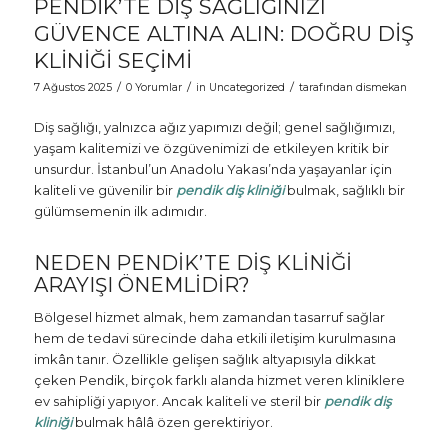
PENDIK’TE DIŞ SAĞLIĞINIZI
GÜVENCE ALTINA ALIN: DOĞRU DIŞ
KLINIĞI SEÇIMI
/
/
/
7 Ağustos 2025
0 Yorumlar
in
Uncategorized
tarafından
dismekan
Diş sağlığı, yalnızca ağız yapımızı değil; genel sağlığımızı,
yaşam kalitemizi ve özgüvenimizi de etkileyen kritik bir
unsurdur. İstanbul’un Anadolu Yakası’nda yaşayanlar için
kaliteli ve güvenilir bir
pendik diş kliniği
bulmak, sağlıklı bir
gülümsemenin ilk adımıdır.
NEDEN PENDIK’TE DIŞ KLINIĞI
ARAYIŞI ÖNEMLIDIR?
Bölgesel hizmet almak, hem zamandan tasarruf sağlar
hem de tedavi sürecinde daha etkili iletişim kurulmasına
imkân tanır. Özellikle gelişen sağlık altyapısıyla dikkat
çeken Pendik, birçok farklı alanda hizmet veren kliniklere
ev sahipliği yapıyor. Ancak kaliteli ve steril bir
pendik diş
kliniği
bulmak hâlâ özen gerektiriyor.