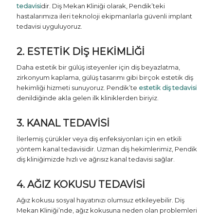
tedavisi
dir. Diş Mekan Kliniği olarak, Pendik’teki
hastalarımıza ileri teknoloji ekipmanlarla güvenli implant
tedavisi uyguluyoruz.
2. ESTETIK DIŞ HEKIMLIĞI
Daha estetik bir gülüş isteyenler için diş beyazlatma,
zirkonyum kaplama, gülüş tasarımı gibi birçok estetik diş
hekimliği hizmeti sunuyoruz. Pendik’te
estetik diş tedavisi
denildiğinde akla gelen ilk kliniklerden biriyiz.
3. KANAL TEDAVISI
İlerlemiş çürükler veya diş enfeksiyonları için en etkili
yöntem kanal tedavisidir. Uzman diş hekimlerimiz, Pendik
diş kliniğimizde hızlı ve ağrısız kanal tedavisi sağlar.
4. AĞIZ KOKUSU TEDAVISI
Ağız kokusu sosyal hayatınızı olumsuz etkileyebilir. Diş
Mekan Kliniği’nde, ağız kokusuna neden olan problemleri