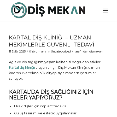
KARTAL DIŞ KLINIĞI – UZMAN
HEKIMLERLE GÜVENLI TEDAVI
/
/
/
11 Eylül 2025
0 Yorumlar
in
Uncategorized
tarafından
dismekan
Ağız ve diş sağlığınız, yaşam kalitenizi doğrudan etkiler.
Kartal diş kliniği
arayanlar için Diş Mekan Kliniği, uzman
kadrosu ve teknolojik altyapısıyla modern çözümler
sunuyor.
KARTAL’DA DIŞ SAĞLIĞINIZ İÇIN
NELER YAPIYORUZ?
Eksik dişler için implant tedavisi
Gülüş tasarımı ve estetik uygulamalar