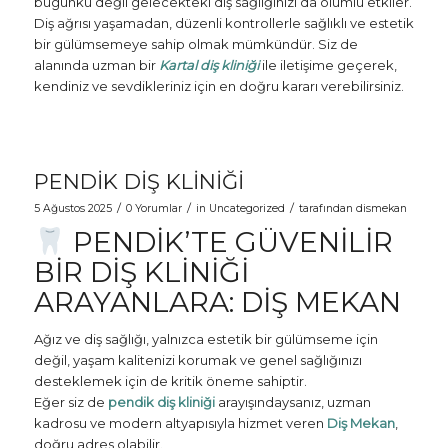
bugünkü değil gelecekteki diş sağlığınızı da olumlu etkiler.
Diş ağrısı yaşamadan, düzenli kontrollerle sağlıklı ve estetik
bir gülümsemeye sahip olmak mümkündür. Siz de
alanında uzman bir
Kartal diş kliniği
ile iletişime geçerek,
kendiniz ve sevdikleriniz için en doğru kararı verebilirsiniz.
PENDIK DIŞ KLINIĞI
/
/
/
5 Ağustos 2025
0 Yorumlar
in
Uncategorized
tarafından
dismekan
PENDIK’TE GÜVENILIR
BIR DIŞ KLINIĞI
ARAYANLARA: DIŞ MEKAN
Ağız ve diş sağlığı, yalnızca estetik bir gülümseme için
değil, yaşam kalitenizi korumak ve genel sağlığınızı
desteklemek için de kritik öneme sahiptir.
Eğer siz de
pendik diş kliniği
arayışındaysanız, uzman
kadrosu ve modern altyapısıyla hizmet veren
Diş Mekan
,
doğru adres olabilir.