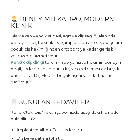
DENEYIMLI KADRO, MODERN
KLINIK
Diş Mekan Pendik şubesi, ağız ve diş sağlığı alanında
deneyimli diş hekimleriyle; implanttan estetik dolgulara,
çocuk diş hekimliğinden ortodontiye kadar geniş bir
yelpazede hizmet verir.
Pendik diş kliniği
tercihinizde yalnızca hekimin deneyimi
değil, tedavi planlamasının kişiye özel olması da büyük
önem taşır. Diş Mekan, bu yaklaşımı standart haline
getirmiştir.
SUNULAN TEDAVILER
Pendik’teki Diş Mekan şubemizde aşağıdaki hizmetleri
bulabilirsiniz:
İmplant ve All-on-Four tedavileri
Diş beyazlatma (ofis tipi)