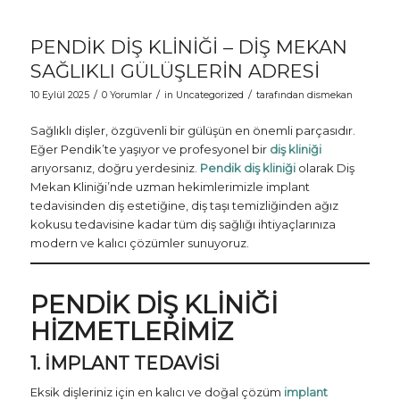
PENDIK DIŞ KLINIĞI – DIŞ MEKAN
SAĞLIKLI GÜLÜŞLERIN ADRESI
/
/
/
10 Eylül 2025
0 Yorumlar
in
Uncategorized
tarafından
dismekan
Sağlıklı dişler, özgüvenli bir gülüşün en önemli parçasıdır.
Eğer Pendik’te yaşıyor ve profesyonel bir
diş kliniği
arıyorsanız, doğru yerdesiniz.
Pendik diş kliniği
olarak Diş
Mekan Kliniği’nde uzman hekimlerimizle implant
tedavisinden diş estetiğine, diş taşı temizliğinden ağız
kokusu tedavisine kadar tüm diş sağlığı ihtiyaçlarınıza
modern ve kalıcı çözümler sunuyoruz.
PENDIK DIŞ KLINIĞI
HIZMETLERIMIZ
1. İMPLANT TEDAVISI
Eksik dişleriniz için en kalıcı ve doğal çözüm
implant