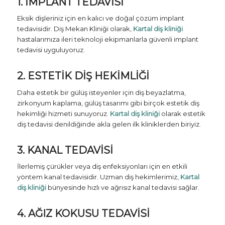
1. İMPLANT TEDAVISI
Eksik dişleriniz için en kalıcı ve doğal çözüm implant
tedavisidir. Diş Mekan Kliniği olarak,
Kartal diş kliniği
hastalarımıza ileri teknoloji ekipmanlarla güvenli implant
tedavisi uyguluyoruz.
2. ESTETIK DIŞ HEKIMLIĞI
Daha estetik bir gülüş isteyenler için diş beyazlatma,
zirkonyum kaplama, gülüş tasarımı gibi birçok estetik diş
hekimliği hizmeti sunuyoruz.
Kartal diş kliniği
olarak estetik
diş tedavisi denildiğinde akla gelen ilk kliniklerden biriyiz.
3. KANAL TEDAVISI
İlerlemiş çürükler veya diş enfeksiyonları için en etkili
yöntem kanal tedavisidir. Uzman diş hekimlerimiz,
Kartal
diş kliniği
bünyesinde hızlı ve ağrısız kanal tedavisi sağlar.
4. AĞIZ KOKUSU TEDAVISI