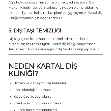
Ağız kokusu sosyal hayatınızı olumsuz etkileyebilir. Diş
Mekan Kliniği’nde, ağız kokusuna neden olan problemleri
tespit ediyor ve kalıcı tedavi planları uyguluyoruz.
Kartal diş
kliniği
arayanlar için doğru adresiz.
5. DIŞ TAŞI TEMIZLIĞI
Diş sağlığınızı korumanın en temel adımlarından biri
düzenli diş taşı temizliğidir.
Kartal diş kliniği
bünyesinde,
ileri ultrasonik cihazlarla ağrısız diş taşı temizliği yapıyoruz.
NEDEN KARTAL DIŞ
KLINIĞI?
Uzman ve deneyimli diş hekimleri
Son teknoloji ekipmanlar
Kişiye özel tedavi planları
Steril ve konforlu klinik ortamı
Yüksek hasta memnuniyeti