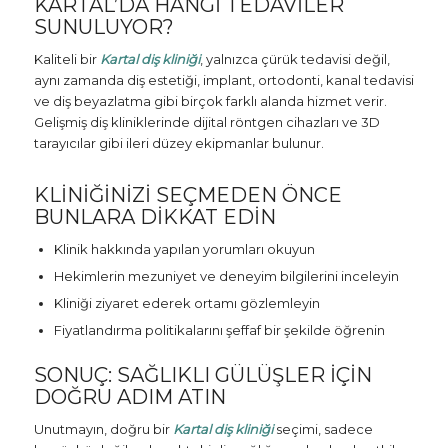
KARTAL’DA HANGI TEDAVILER
SUNULUYOR?
Kaliteli bir
Kartal diş kliniği
, yalnızca çürük tedavisi değil,
aynı zamanda diş estetiği, implant, ortodonti, kanal tedavisi
ve diş beyazlatma gibi birçok farklı alanda hizmet verir.
Gelişmiş diş kliniklerinde dijital röntgen cihazları ve 3D
tarayıcılar gibi ileri düzey ekipmanlar bulunur.
KLINIĞINIZI SEÇMEDEN ÖNCE
BUNLARA DIKKAT EDIN
Klinik hakkında yapılan yorumları okuyun
Hekimlerin mezuniyet ve deneyim bilgilerini inceleyin
Kliniği ziyaret ederek ortamı gözlemleyin
Fiyatlandırma politikalarını şeffaf bir şekilde öğrenin
SONUÇ: SAĞLIKLI GÜLÜŞLER İÇIN
DOĞRU ADIM ATIN
Unutmayın, doğru bir
Kartal diş kliniği
seçimi, sadece