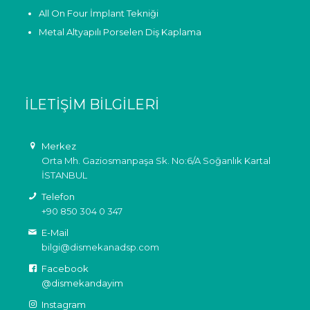
All On Four İmplant Tekniği
Metal Altyapılı Porselen Diş Kaplama
İLETIŞIM BILGILERI
Merkez
Orta Mh. Gaziosmanpaşa Sk. No:6/A Soğanlık Kartal
İSTANBUL
Telefon
+90 850 304 0 347
E-Mail
bilgi@dismekanadsp.com
Facebook
@dismekandayim
Instagram