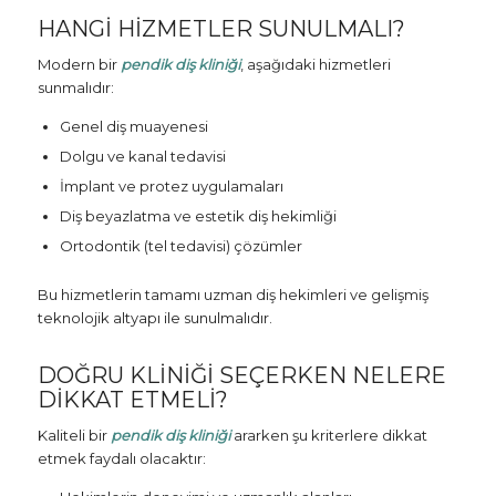
HANGI HIZMETLER SUNULMALI?
Modern bir
pendik diş kliniği
, aşağıdaki hizmetleri
sunmalıdır:
Genel diş muayenesi
Dolgu ve kanal tedavisi
İmplant ve protez uygulamaları
Diş beyazlatma ve estetik diş hekimliği
Ortodontik (tel tedavisi) çözümler
Bu hizmetlerin tamamı uzman diş hekimleri ve gelişmiş
teknolojik altyapı ile sunulmalıdır.
DOĞRU KLINIĞI SEÇERKEN NELERE
DIKKAT ETMELI?
Kaliteli bir
pendik diş kliniği
ararken şu kriterlere dikkat
etmek faydalı olacaktır: