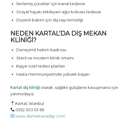
İlerlemiş çürükler için kanal tedavisi
Sosyal hayatı etkileyen ağız kokusu tedavisi
Düzenli bakım için diş taşı temizliği
NEDEN KARTAL’DA DIŞ MEKAN
KLINIĞI?
Deneyimli hekim kadrosu
Steril ve modern klinik ortamı
Kişiye özel tedavi planları
Hasta memnuniyetinde yüksek başarı
Kartal diş kliniği
olarak, sağlıklı gülüşlere kavuşmanız için
yanınızdayız.
Kartal, İstanbul
0532 303 53 69
www.dismekanadsp.com