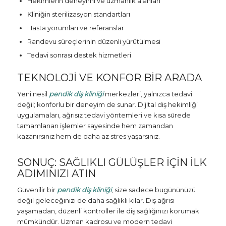
Hekimlerin deneyimi ve uzmanlık alanları
Kliniğin sterilizasyon standartları
Hasta yorumları ve referanslar
Randevu süreçlerinin düzenli yürütülmesi
Tedavi sonrası destek hizmetleri
TEKNOLOJI VE KONFOR BIR ARADA
Yeni nesil
pendik diş kliniği
merkezleri, yalnızca tedavi
değil; konforlu bir deneyim de sunar. Dijital diş hekimliği
uygulamaları, ağrısız tedavi yöntemleri ve kısa sürede
tamamlanan işlemler sayesinde hem zamandan
kazanırsınız hem de daha az stres yaşarsınız.
SONUÇ: SAĞLIKLI GÜLÜŞLER İÇIN İLK
ADIMINIZI ATIN
Güvenilir bir
pendik diş kliniği
, size sadece bugününüzü
değil geleceğinizi de daha sağlıklı kılar. Diş ağrısı
yaşamadan, düzenli kontroller ile diş sağlığınızı korumak
mümkündür. Uzman kadrosu ve modern tedavi